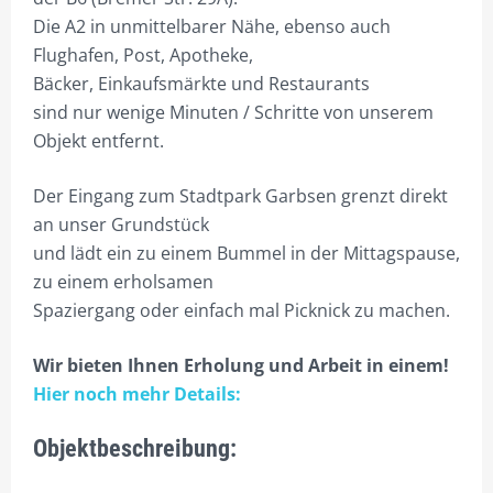
Die A2 in unmittelbarer Nähe, ebenso auch
BÜROEINRICHTUNG
Flughafen, Post, Apotheke,
SERVICE & ACCESSOIRES
Bäcker, Einkaufsmärkte und Restaurants
sind nur wenige Minuten / Schritte von unserem
DAZU MIETEN
Objekt entfernt.
OBJEKTE
Der Eingang zum Stadtpark Garbsen grenzt direkt
GARBSEN B6-OFFICE HAUPTGEBÄUDE
an unser Grundstück
GARBSEN B6-FRONT-OFFICE, 240QM GEBÄUDE (+DG 80QM)
und lädt ein zu einem Bummel in der Mittagspause,
zu einem erholsamen
GARBSEN HEINKELSTR.1, 260QM BÜRO + 100QM HALLE A
Spaziergang oder einfach mal Picknick zu machen.
GARBSEN HEINKELSTR.1A, 800QM VERKAUFSHALLE B
Wir bieten Ihnen Erholung und Arbeit in einem!
GARBSEN HEINKELSTR.1B, 169QM HALLE C + 53QM BÜRO
Hier noch mehr Details:
GARBSEN HEINKELSTR.3, EG, 260QM WOHNHAUS
Objektbeschreibung:
GARBSEN HEINKELSTR.3, 1.OG, 95QM BÜRO, 1 ZI. BÜRO A