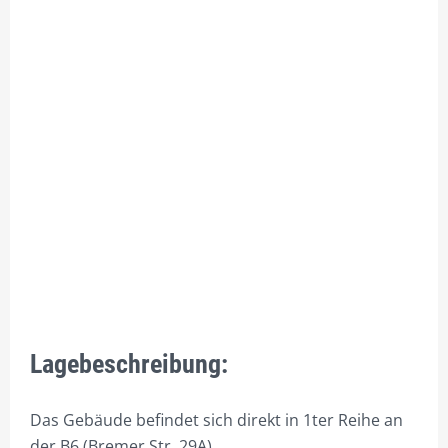
3.1 – 3.18 BÜROS 2.OG
3.9L TAGESBÜRO, FÜR 1 BIS 5 PERS. RESERVIEREN.
3.9R FLEX-OFFICE, FÜR 1 BIS 10 PERS. AUCH KONFERENZRAUM
4.1 – 4.4 BÜROS 3.OG
4.5 PENTHAUSBÜROS
BESTUHLUNGSBEISPIELE FÜR KONFERENZ- &
BESPRECHUNGSRAUM
29/5 FLEX-FRONT-OFFICE KURZZEITBÜRO
POSTBOX
MIETEN
Lagebeschreibung:
KAUFEN
Das Gebäude befindet sich direkt in 1ter Reihe an
2.18 FLEX-OFFICE
der B6 (Bremer Str. 29A).