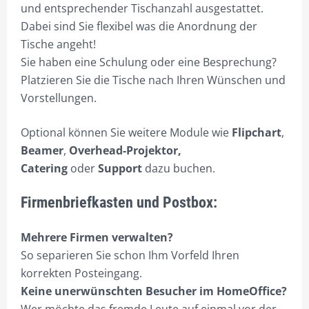
und entsprechender Tischanzahl ausgestattet.
IMPRESSUM/DATENSCHUTZ
Dabei sind Sie flexibel was die Anordnung der
Tische angeht!
PREISE & LEISTUNGEN
Sie haben eine Schulung oder eine Besprechung?
ANGEBOTSÜBERSICHT
Platzieren Sie die Tische nach Ihren Wünschen und
Vorstellungen.
WIDERRUF
ZAHLUNGSARTEN
Optional können Sie weitere Module wie
Flipchart
,
Beamer
,
Overhead-Projektor,
Catering
oder
Support
dazu buchen.
Firmenbriefkasten und Postbox:
Mehrere Firmen verwalten?
So separieren Sie schon Ihm Vorfeld Ihren
korrekten Posteingang.
Keine unerwünschten Besucher im HomeOffice?