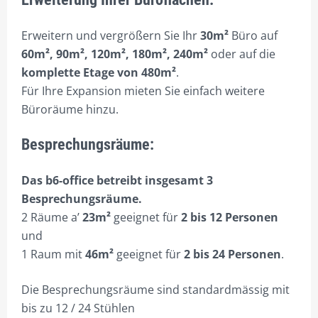
BÜRO 3.9 RECHTS
Erweitern und vergrößern Sie Ihr
30m²
Büro auf
60m², 90m², 120m², 180m², 240m²
oder auf die
BÜRO 2.18
komplette Etage von 480m²
.
BÜRO 2.18 FLEXTIME PREISE
Für Ihre Expansion mieten Sie einfach weitere
Büroräume hinzu.
BÜRO 2.18 MIETZEITEN
GALERIE
Besprechungsräume:
360° AUFNAHMEN
Das b6-office betreibt insgesamt 3
HILFE?/FAQ
Besprechungsräume.
2 Räume a’
23m²
geeignet für
2 bis 12 Personen
MEIN KONTO
und
ANMELDEN
1 Raum mit
46m²
geeignet für
2 bis 24 Personen
.
ABMELDEN
Die Besprechungsräume sind standardmässig mit
bis zu 12 / 24 Stühlen
BESTELLVORGANG