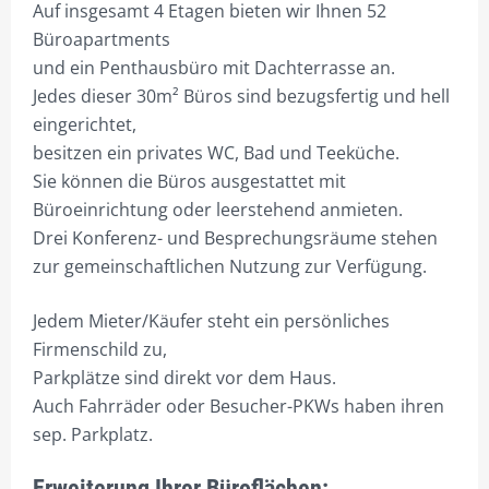
Auf insgesamt 4 Etagen bieten wir Ihnen 52
GARBSEN HEINKELSTR.3, 1.OG, 110QM BÜRO, 3 ZI. BÜRO B
Büroapartments
GARBSEN HEINKELSTR.3A, EG, 46QM BÜRO C, TEEKÜ. FCS
und ein Penthausbüro mit Dachterrasse an.
Jedes dieser 30m² Büros sind bezugsfertig und hell
GARBSEN HEINKELSTR.3A, 152QM HALLE D, OPT. BÜRO C
eingerichtet,
GARBSEN HEINKELSTR.3B, 48QM BÜRO, 2 ZI. BÜRO D
besitzen ein privates WC, Bad und Teeküche.
Sie können die Büros ausgestattet mit
GARBSEN HEINKELSTR.3C, EG 74QM, HALLE E, 103QM BÜRO
Büroeinrichtung oder leerstehend anmieten.
Drei Konferenz- und Besprechungsräume stehen
GARBSEN BLUMENSTR.15 54QM 2 ZI. WOHNUNG MIT BALKON &
zur gemeinschaftlichen Nutzung zur Verfügung.
TERRASSE
HANNOVER, HAMBURGER-ALLEE 6, 42QM 1-ZI. WOHNUNG
Jedem Mieter/Käufer steht ein persönliches
Firmenschild zu,
WEITERE OBJEKTE UNTER TEL. 0511/92 00 000
Parkplätze sind direkt vor dem Haus.
FLEX-BÜROS
Auch Fahrräder oder Besucher-PKWs haben ihren
sep. Parkplatz.
FLEX-HOME
FRONT-OFFICE 29/5
Erweiterung Ihrer Büroflächen: