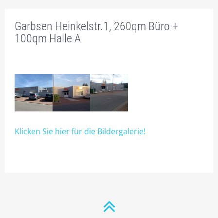
PROSPEKT
Garbsen Heinkelstr.1, 260qm Büro +
BÜRORAUM – NR. / FLÄCHENANTEILE
100qm Halle A
TEEKÜCHENAUSWAHL
INNENAUSSTATTUNG
PREISE
RAUM-BUCHUNGEN
Klicken Sie hier für die Bildergalerie!
1.1 – 1.18 BÜROS EG
2.1 – 2.17 BÜROS 1.OG
2.9 GROSSBÜRO, FÜR 2-20 PERS., AUCH ALS GR. K
ONFERENZRAUM
2.18 FLEX TIMESHARING BÜRO