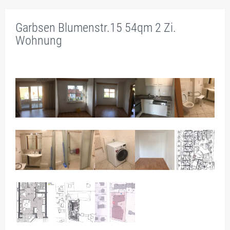
PROSPEKT
Garbsen Blumenstr.15 54qm 2 Zi.
BÜRORAUM – NR. / FLÄCHENANTEILE
Wohnung
TEEKÜCHENAUSWAHL
INNENAUSSTATTUNG
PREISE
RAUM-BUCHUNGEN
1.1 – 1.18 BÜROS EG
2.1 – 2.17 BÜROS 1.OG
2.9 GROSSBÜRO, FÜR 2-20 PERS., AUCH ALS GR. K
ONFERENZRAUM
2.18 FLEX TIMESHARING BÜRO