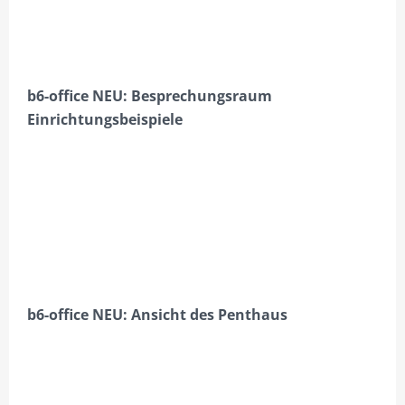
BÜRO 3.9 RECHTS
BÜRO 2.18
b6-office NEU: Besprechungsraum
BÜRO 2.18 FLEXTIME PREISE
Einrichtungsbeispiele
BÜRO 2.18 MIETZEITEN
GALERIE
360° AUFNAHMEN
HILFE?/FAQ
MEIN KONTO
b6-office NEU:
Ansicht des Penthaus
ANMELDEN
ABMELDEN
BESTELLVORGANG