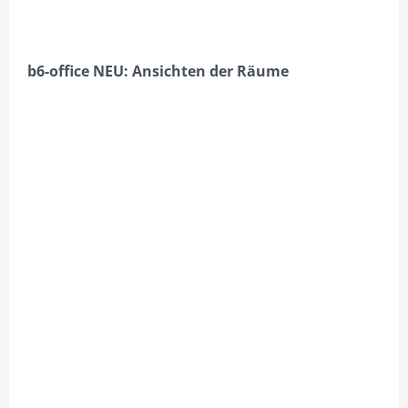
BÜROEINRICHTUNG
SERVICE & ACCESSOIRES
b6-office NEU: Ansichten der Räume
DAZU MIETEN
OBJEKTE
GARBSEN B6-OFFICE HAUPTGEBÄUDE
GARBSEN B6-FRONT-OFFICE, 240QM GEBÄUDE (+DG 80QM)
GARBSEN HEINKELSTR.1, 260QM BÜRO + 100QM HALLE A
GARBSEN HEINKELSTR.1A, 800QM VERKAUFSHALLE B
GARBSEN HEINKELSTR.1B, 169QM HALLE C + 53QM BÜRO
GARBSEN HEINKELSTR.3, EG, 260QM WOHNHAUS
GARBSEN HEINKELSTR.3, 1.OG, 95QM BÜRO, 1 ZI. BÜRO A