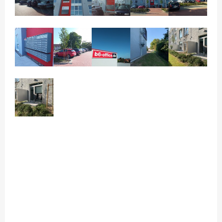
3.1 – 3.18 BÜROS 2.OG
3.9L TAGESBÜRO, FÜR 1 BIS 5 PERS. RESERVIEREN.
3.9R FLEX-OFFICE, FÜR 1 BIS 10 PERS. AUCH KONFERENZRAUM
4.1 – 4.4 BÜROS 3.OG
4.5 PENTHAUSBÜROS
BESTUHLUNGSBEISPIELE FÜR KONFERENZ- &
BESPRECHUNGSRAUM
29/5 FLEX-FRONT-OFFICE KURZZEITBÜRO
POSTBOX
MIETEN
KAUFEN
2.18 FLEX-OFFICE