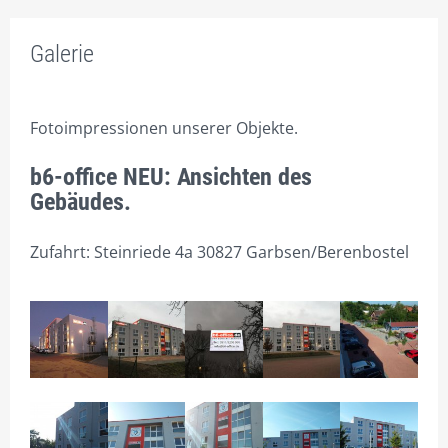
PROSPEKT
Galerie
BÜRORAUM – NR. / FLÄCHENANTEILE
TEEKÜCHENAUSWAHL
Fotoimpressionen unserer Objekte.
INNENAUSSTATTUNG
b6-office NEU: Ansichten des
PREISE
Gebäudes.
RAUM-BUCHUNGEN
Zufahrt: Steinriede 4a 30827 Garbsen/Berenbostel
1.1 – 1.18 BÜROS EG
2.1 – 2.17 BÜROS 1.OG
2.9 GROSSBÜRO, FÜR 2-20 PERS., AUCH ALS GR. K
ONFERENZRAUM
2.18 FLEX TIMESHARING BÜRO