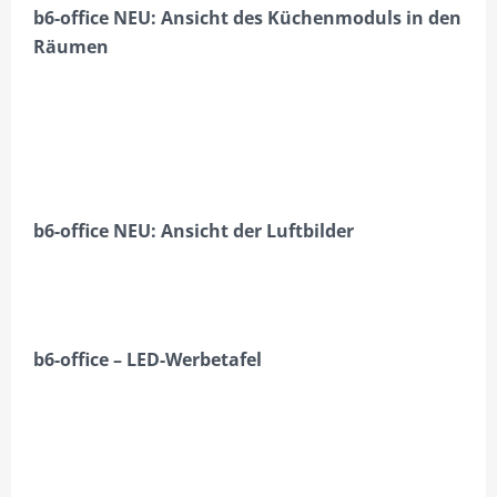
b6-office NEU: Ansicht des Küchenmoduls in den
IMPRESSUM/DATENSCHUTZ
Räumen
PREISE & LEISTUNGEN
ANGEBOTSÜBERSICHT
WIDERRUF
ZAHLUNGSARTEN
b6-office NEU:
Ansicht der Luftbilder
b6-office – LED-Werbetafel