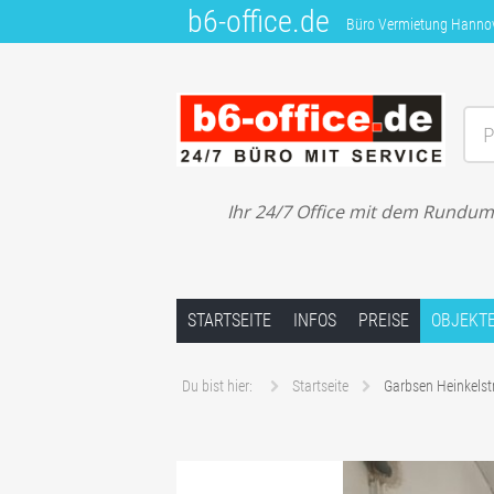
b6-office.de
Büro Vermietung Hannover
P
Büro Vermietung Hannover – Garbsen – 
Ihr 24/7 Office mit dem Rundum-S
Springe zum Inhalt
STARTSEITE
INFOS
PREISE
OBJEKT
Du bist hier:
Startseite
Garbsen Heinkelst