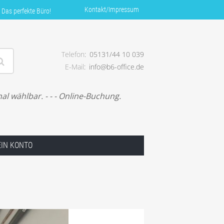
Kontakt/Impressum
 Das perfekte Büro!
Telefon
05131/44 10 039
E-Mail
info@b6-office.de
siness. – Das perfekte Büro!
al wählbar. - - - Online-Buchung.
IN KONTO