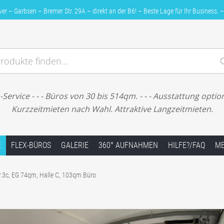
 – Garbsen – Bremer Str. 29A – direkt an der B6! – Beste Lage für Ihr Business. –
rodukte finden…
Bremer Str. 29A – direkt an der B6! – Beste Lage für Ihr Bu
ervice - - - Büros von 30 bis 514qm. - - - Ausstattung option
Kurzzeitmieten nach Wahl. Attraktive Langzeitmieten.
E
FLEX-BÜROS
GALERIE
360° AUFNAHMEN
HILFE?/FAQ
ME
r.3c, EG 74qm, Halle C, 103qm Büro