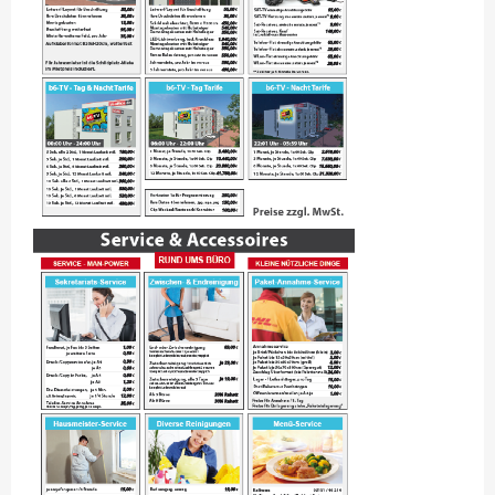
BÜRO 3.9 RECHTS
BÜRO 2.18
BÜRO 2.18 FLEXTIME PREISE
BÜRO 2.18 MIETZEITEN
GALERIE
360° AUFNAHMEN
HILFE?/FAQ
MEIN KONTO
ANMELDEN
ABMELDEN
BESTELLVORGANG