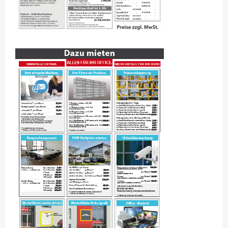
GARBSEN HEINKELSTR.3, 1.OG, 110QM BÜRO, 3 ZI. BÜRO B
GARBSEN HEINKELSTR.3A, EG, 46QM BÜRO C, TEEKÜ. FCS
GARBSEN HEINKELSTR.3A, 152QM HALLE D, OPT. BÜRO C
GARBSEN HEINKELSTR.3B, 48QM BÜRO, 2 ZI. BÜRO D
GARBSEN HEINKELSTR.3C, EG 74QM, HALLE E, 103QM BÜRO
GARBSEN BLUMENSTR.15 54QM 2 ZI. WOHNUNG MIT BALKON &
TERRASSE
HANNOVER, HAMBURGER-ALLEE 6, 42QM 1-ZI. WOHNUNG
WEITERE OBJEKTE UNTER TEL. 0511/92 00 000
FLEX-BÜROS
FLEX-HOME
FRONT-OFFICE 29/5