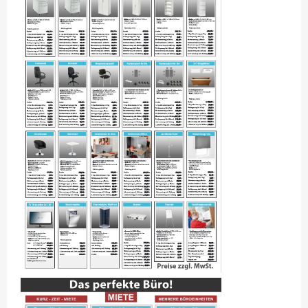
3.1 – 3.18 BÜROS 2.OG
3.9L TAGESBÜRO, FÜR 1 BIS 5 PERS. RESERVIEREN.
3.9R FLEX-OFFICE, FÜR 1 BIS 10 PERS. AUCH KONFERENZRAUM
4.1 – 4.4 BÜROS 3.OG
4.5 PENTHAUSBÜROS
BESTUHLUNGSBEISPIELE FÜR KONFERENZ- &
BESPRECHUNGSRAUM
29/5 FLEX-FRONT-OFFICE KURZZEITBÜRO
POSTBOX
MIETEN
KAUFEN
2.18 FLEX-OFFICE