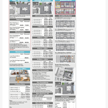
BÜROEINRICHTUNG
SERVICE & ACCESSOIRES
DAZU MIETEN
OBJEKTE
GARBSEN B6-OFFICE HAUPTGEBÄUDE
GARBSEN B6-FRONT-OFFICE, 240QM GEBÄUDE (+DG 80QM)
GARBSEN HEINKELSTR.1, 260QM BÜRO + 100QM HALLE A
GARBSEN HEINKELSTR.1A, 800QM VERKAUFSHALLE B
GARBSEN HEINKELSTR.1B, 169QM HALLE C + 53QM BÜRO
GARBSEN HEINKELSTR.3, EG, 260QM WOHNHAUS
GARBSEN HEINKELSTR.3, 1.OG, 95QM BÜRO, 1 ZI. BÜRO A