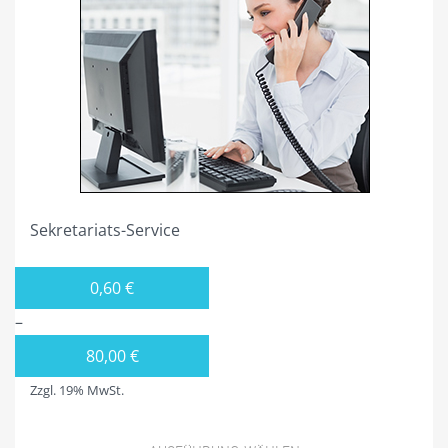
3.1 – 3.18 BÜROS 2.OG
3.9L TAGESBÜRO, FÜR 1 BIS 5 PERS. RESERVIEREN.
3.9R FLEX-OFFICE, FÜR 1 BIS 10 PERS. AUCH KONFERENZRAUM
4.1 – 4.4 BÜROS 3.OG
4.5 PENTHAUSBÜROS
BESTUHLUNGSBEISPIELE FÜR KONFERENZ- &
Sekretariats-Service
BESPRECHUNGSRAUM
29/5 FLEX-FRONT-OFFICE KURZZEITBÜRO
0,60
€
POSTBOX
–
MIETEN
80,00
€
Zzgl. 19% MwSt.
KAUFEN
2.18 FLEX-OFFICE