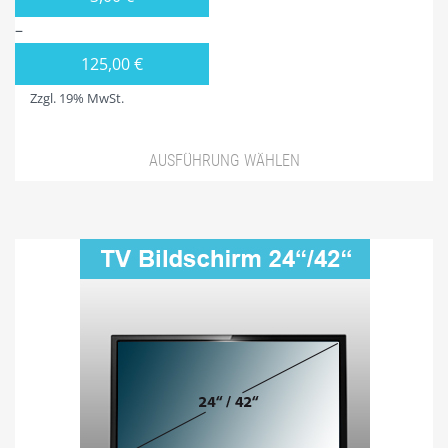
–
125,00
€
Zzgl. 19% MwSt.
AUSFÜHRUNG WÄHLEN
Dieses
Produkt
weist
mehrere
Varianten
auf.
Die
Optionen
können
auf