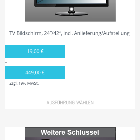
der
Produktseite
gewählt
werden
TV Bildschirm, 24″/42″, incl. Anlieferung/Aufstellung
19,00
€
–
449,00
€
Zzgl. 19% MwSt.
AUSFÜHRUNG WÄHLEN
Dieses
Produkt
weist
mehrere