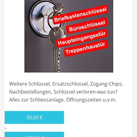
Varianten
auf.
Die
Optionen
können
auf
der
Produktseite
gewählt
werden
Weitere Schlüssel, Ersatzschlüssel, Zugang-Chips,
Nachbestellungen, Schlüssel verloren-was tun?
Alles zur Schliessanlage. Öffnungszeiten u.v.m.
30,00
€
–