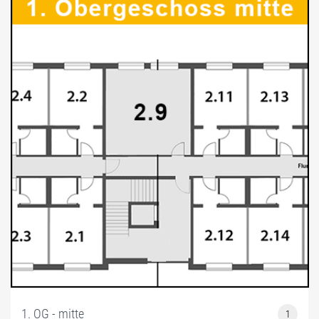
BÜROEINRICHTUNG
SERVICE & ACCESSOIRES
DAZU MIETEN
OBJEKTE
GARBSEN B6-OFFICE HAUPTGEBÄUDE
GARBSEN B6-FRONT-OFFICE, 240QM GEBÄUDE (+DG 80QM)
GARBSEN HEINKELSTR.1, 260QM BÜRO + 100QM HALLE A
GARBSEN HEINKELSTR.1A, 800QM VERKAUFSHALLE B
GARBSEN HEINKELSTR.1B, 169QM HALLE C + 53QM BÜRO
GARBSEN HEINKELSTR.3, EG, 260QM WOHNHAUS
GARBSEN HEINKELSTR.3, 1.OG, 95QM BÜRO, 1 ZI. BÜRO A
1. OG - mitte
1