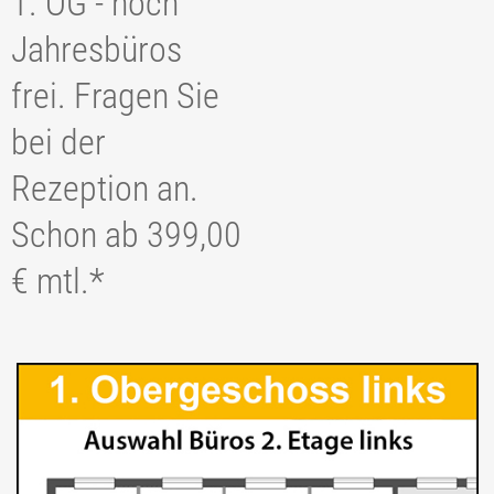
1. OG - noch
PROSPEKT
Jahresbüros
BÜRORAUM – NR. / FLÄCHENANTEILE
frei. Fragen Sie
TEEKÜCHENAUSWAHL
bei der
INNENAUSSTATTUNG
Rezeption an.
PREISE
Schon ab 399,00
RAUM-BUCHUNGEN
€ mtl.*
1.1 – 1.18 BÜROS EG
2.1 – 2.17 BÜROS 1.OG
2.9 GROSSBÜRO, FÜR 2-20 PERS., AUCH ALS GR. K
ONFERENZRAUM
2.18 FLEX TIMESHARING BÜRO