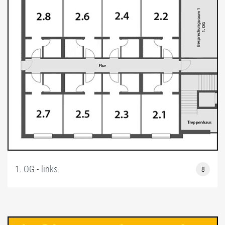
3.1 – 3.18 BÜROS 2.OG
3.9L TAGESBÜRO, FÜR 1 BIS 5 PERS. RESERVIEREN.
3.9R FLEX-OFFICE, FÜR 1 BIS 10 PERS. AUCH KONFERENZRAUM
4.1 – 4.4 BÜROS 3.OG
4.5 PENTHAUSBÜROS
BESTUHLUNGSBEISPIELE FÜR KONFERENZ- &
BESPRECHUNGSRAUM
29/5 FLEX-FRONT-OFFICE KURZZEITBÜRO
POSTBOX
1. OG - links
8
MIETEN
KAUFEN
2.18 FLEX-OFFICE