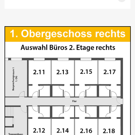
GARBSEN HEINKELSTR.3, 1.OG, 110QM BÜRO, 3 ZI. BÜRO B
GARBSEN HEINKELSTR.3A, EG, 46QM BÜRO C, TEEKÜ. FCS
GARBSEN HEINKELSTR.3A, 152QM HALLE D, OPT. BÜRO C
GARBSEN HEINKELSTR.3B, 48QM BÜRO, 2 ZI. BÜRO D
GARBSEN HEINKELSTR.3C, EG 74QM, HALLE E, 103QM BÜRO
GARBSEN BLUMENSTR.15 54QM 2 ZI. WOHNUNG MIT BALKON &
TERRASSE
HANNOVER, HAMBURGER-ALLEE 6, 42QM 1-ZI. WOHNUNG
WEITERE OBJEKTE UNTER TEL. 0511/92 00 000
FLEX-BÜROS
FLEX-HOME
FRONT-OFFICE 29/5