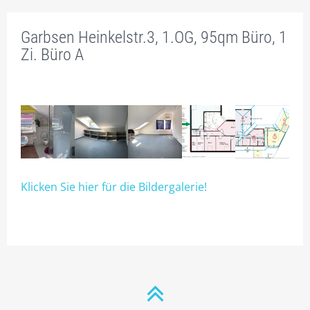
PROSPEKT
Garbsen Heinkelstr.3, 1.OG, 95qm Büro, 1
BÜRORAUM – NR. / FLÄCHENANTEILE
Zi. Büro A
TEEKÜCHENAUSWAHL
INNENAUSSTATTUNG
PREISE
RAUM-BUCHUNGEN
Klicken Sie hier für die Bildergalerie!
1.1 – 1.18 BÜROS EG
2.1 – 2.17 BÜROS 1.OG
2.9 GROSSBÜRO, FÜR 2-20 PERS., AUCH ALS GR. K
ONFERENZRAUM
2.18 FLEX TIMESHARING BÜRO