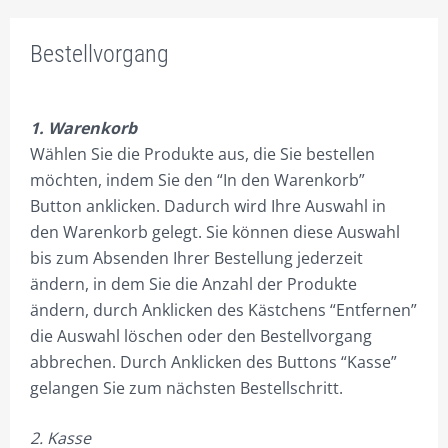
PROSPEKT
Bestellvorgang
BÜRORAUM – NR. / FLÄCHENANTEILE
TEEKÜCHENAUSWAHL
1. Warenkorb
INNENAUSSTATTUNG
Wählen Sie die Produkte aus, die Sie bestellen
möchten, indem Sie den “In den Warenkorb”
PREISE
Button anklicken. Dadurch wird Ihre Auswahl in
RAUM-BUCHUNGEN
den Warenkorb gelegt. Sie können diese Auswahl
bis zum Absenden Ihrer Bestellung jederzeit
1.1 – 1.18 BÜROS EG
ändern, in dem Sie die Anzahl der Produkte
ändern, durch Anklicken des Kästchens “Entfernen”
2.1 – 2.17 BÜROS 1.OG
die Auswahl löschen oder den Bestellvorgang
2.9 GROSSBÜRO, FÜR 2-20 PERS., AUCH ALS GR. K
abbrechen. Durch Anklicken des Buttons “Kasse”
ONFERENZRAUM
gelangen Sie zum nächsten Bestellschritt.
2.18 FLEX TIMESHARING BÜRO
2. Kasse