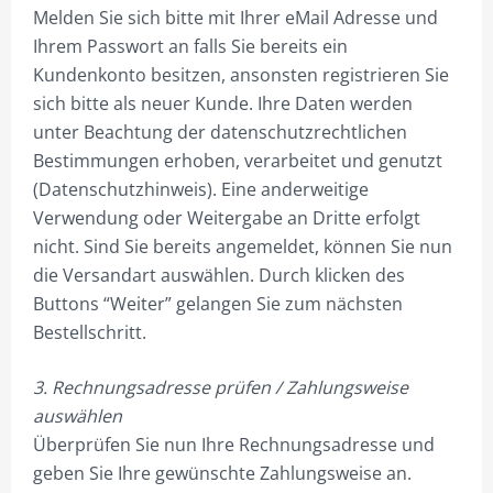
3.1 – 3.18 BÜROS 2.OG
Melden Sie sich bitte mit Ihrer eMail Adresse und
Ihrem Passwort an falls Sie bereits ein
3.9L TAGESBÜRO, FÜR 1 BIS 5 PERS. RESERVIEREN.
Kundenkonto besitzen, ansonsten registrieren Sie
3.9R FLEX-OFFICE, FÜR 1 BIS 10 PERS. AUCH KONFERENZRAUM
sich bitte als neuer Kunde. Ihre Daten werden
unter Beachtung der datenschutzrechtlichen
4.1 – 4.4 BÜROS 3.OG
Bestimmungen erhoben, verarbeitet und genutzt
4.5 PENTHAUSBÜROS
(Datenschutzhinweis). Eine anderweitige
Verwendung oder Weitergabe an Dritte erfolgt
BESTUHLUNGSBEISPIELE FÜR KONFERENZ- &
nicht. Sind Sie bereits angemeldet, können Sie nun
BESPRECHUNGSRAUM
die Versandart auswählen. Durch klicken des
29/5 FLEX-FRONT-OFFICE KURZZEITBÜRO
Buttons “Weiter” gelangen Sie zum nächsten
Bestellschritt.
POSTBOX
3. Rechnungsadresse prüfen / Zahlungsweise
MIETEN
auswählen
KAUFEN
Überprüfen Sie nun Ihre Rechnungsadresse und
geben Sie Ihre gewünschte Zahlungsweise an.
2.18 FLEX-OFFICE