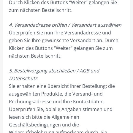
Durch Klicken des Buttons “Weiter” gelangen Sie
BÜROEINRICHTUNG
zum nächsten Bestellschritt.
SERVICE & ACCESSOIRES
4. Versandadresse prüfen / Versandart auswählen
DAZU MIETEN
Überprüfen Sie nun Ihre Versandadresse und
geben Sie Ihre gewünschte Versandart an. Durch
OBJEKTE
Klicken des Buttons “Weiter” gelangen Sie zum
GARBSEN B6-OFFICE HAUPTGEBÄUDE
nächsten Bestellschritt.
GARBSEN B6-FRONT-OFFICE, 240QM GEBÄUDE (+DG 80QM)
5. Bestellvorgang abschließen / AGB und
Datenschutz
GARBSEN HEINKELSTR.1, 260QM BÜRO + 100QM HALLE A
Sie erhalten eine übersicht Ihrer Bestellung: die
GARBSEN HEINKELSTR.1A, 800QM VERKAUFSHALLE B
ausgewählten Produkte, die Versand- und
Rechnungsadresse und Ihre Kontaktdaten.
GARBSEN HEINKELSTR.1B, 169QM HALLE C + 53QM BÜRO
Überprüfen Sie, ob alle Angaben stimmen und
GARBSEN HEINKELSTR.3, EG, 260QM WOHNHAUS
lesen sich bitte die Allgemeinen
Geschäftsbedingungen und die
GARBSEN HEINKELSTR.3, 1.OG, 95QM BÜRO, 1 ZI. BÜRO A
Widerrufsbelehrung aufmerksam durch. Sie