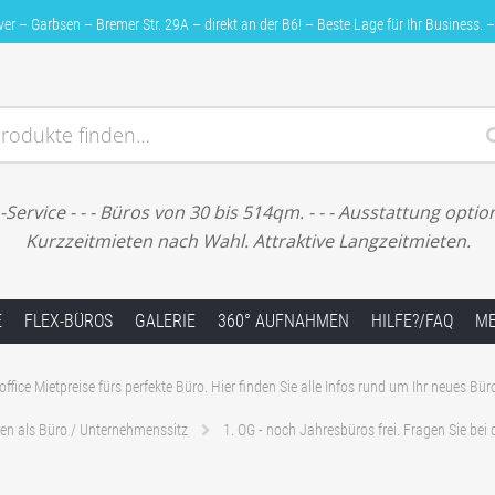
 – Garbsen – Bremer Str. 29A – direkt an der B6! – Beste Lage für Ihr Business. –
rodukte finden…
Bremer Str. 29A – direkt an der B6! – Beste Lage für Ihr Bu
ervice - - - Büros von 30 bis 514qm. - - - Ausstattung option
Kurzzeitmieten nach Wahl. Attraktive Langzeitmieten.
E
FLEX-BÜROS
GALERIE
360° AUFNAHMEN
HILFE?/FAQ
ME
office Mietpreise fürs perfekte Büro. Hier finden Sie alle Infos rund um Ihr neues Bür
hen als Büro / Unternehmenssitz
1. OG - noch Jahresbüros frei. Fragen Sie bei