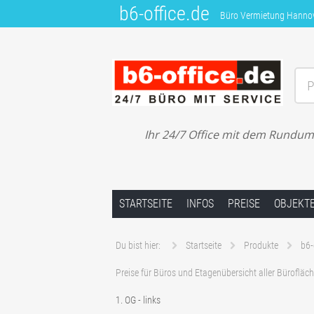
b6-office.de
Büro Vermietung Hannover
P
Büro Vermietung Hannover – Garbsen – 
Ihr 24/7 Office mit dem Rundum-S
Springe zum Inhalt
STARTSEITE
INFOS
PREISE
OBJEKT
Du bist hier:
Startseite
Produkte
b6-
Preise für Büros und Etagenübersicht aller Bürofläc
1. OG - links