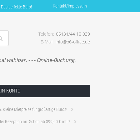
Kontakt/Impressum
 Das perfekte Büro!
Telefon
05131/44 10 039
E-Mail
info@b6-office.de
siness. – Das perfekte Büro!
al wählbar. - - - Online-Buchung.
IN KONTO
o. Kleine Mietpreise für großartige Büros!
 der Rezeption an. Schon ab 399,00 € mtl.*