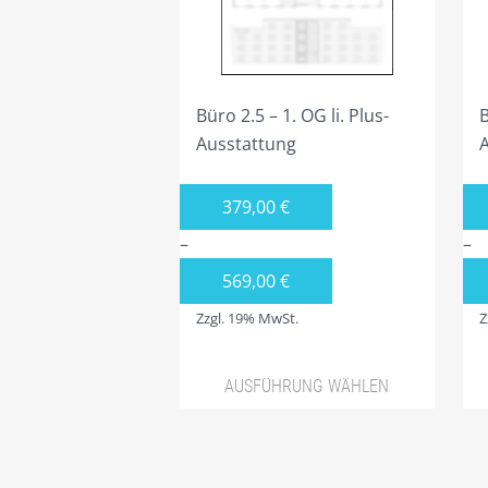
auf
au
der
de
Produktseite
Pr
gewählt
ge
Büro 2.5 – 1. OG li. Plus-
B
werden
we
Ausstattung
379,00
€
–
–
569,00
€
Zzgl. 19% MwSt.
Z
AUSFÜHRUNG WÄHLEN
Dieses
Di
Produkt
Pr
weist
wei