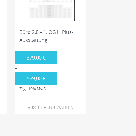
auf
der
Produktseite
gewählt
Büro 2.8 – 1. OG li. Plus-
werden
Ausstattung
379,00
€
–
569,00
€
Zzgl. 19% MwSt.
AUSFÜHRUNG WÄHLEN
Dieses
Produkt
weist