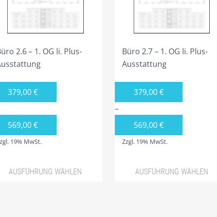
f
auf
r
der
oduktseite
Produktseite
wählt
gewählt
üro 2.6 – 1. OG li. Plus-
Büro 2.7 – 1. OG li. Plus-
rden
werden
Ausstattung
Ausstattung
379,00
€
379,00
€
–
569,00
€
569,00
€
zgl. 19% MwSt.
Zzgl. 19% MwSt.
AUSFÜHRUNG WÄHLEN
AUSFÜHRUNG WÄHLEN
eses
Dieses
odukt
Produkt
st
weist