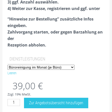
3) ggf. Anzahl auswählen.
BÜROEINRICHTUNG
4) Weiter zur Kasse, registrieren und ggf. unter
SERVICE & ACCESSOIRES
“Hinweise zur Bestellung” zusätzliche Infos
eingeben.
DAZU MIETEN
Zahlvorgang starten, oder gegen Barzahlung an
OBJEKTE
der
Rezeption abholen.
GARBSEN B6-OFFICE HAUPTGEBÄUDE
GARBSEN B6-FRONT-OFFICE, 240QM GEBÄUDE (+DG 80QM)
DIENSTLEISTUNGEN
GARBSEN HEINKELSTR.1, 260QM BÜRO + 100QM HALLE A
Leeren
GARBSEN HEINKELSTR.1A, 800QM VERKAUFSHALLE B
39,00
€
GARBSEN HEINKELSTR.1B, 169QM HALLE C + 53QM BÜRO
Zzgl. 19% MwSt.
GARBSEN HEINKELSTR.3, EG, 260QM WOHNHAUS
Zwischen-
Zur Angebotsübersicht hinzufügen
GARBSEN HEINKELSTR.3, 1.OG, 95QM BÜRO, 1 ZI. BÜRO A
&