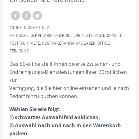
3.1 – 3.18 BÜROS 2.OG
3.9L TAGESBÜRO, FÜR 1 BIS 5 PERS. RESERVIEREN.
3.9R FLEX-OFFICE, FÜR 1 BIS 10 PERS. AUCH KONFERENZRAUM
ARTIKELNUMMER:
N. V.
KATEGORIE:
SEKRETARIATS-SERVICE, VIRTUELLE MAILBOX-MIETE
4.1 – 4.4 BÜROS 3.OG
POSTFACH-MIETE, POST-PAKET-ANNAHME-LAGER, OFFICE-
REINIGUNG
4.5 PENTHAUSBÜROS
Das b6-office stellt Ihnen diverse Zwischen- und
BESTUHLUNGSBEISPIELE FÜR KONFERENZ- &
Endreinigungs-Dienstleistungen Ihrer Büroflächen
BESPRECHUNGSRAUM
zur
29/5 FLEX-FRONT-OFFICE KURZZEITBÜRO
Verfügung, die Sie hier online einsehen und je nach
Bedarf hinzu buchen können.
POSTBOX
Wählen Sie wie folgt:
MIETEN
1) schwarzes Auswahlfeld anklicken,
KAUFEN
2) Auswahl nach und nach in den Warenkorb
packen.
2.18 FLEX-OFFICE