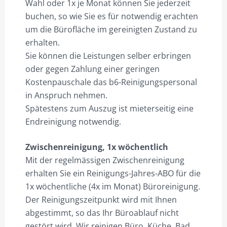
Wahl oder 1x je Monat können Sie jederzeit
buchen, so wie Sie es für notwendig erachten
BÜRO 3.9 RECHTS
um die Bürofläche im gereinigten Zustand zu
BÜRO 2.18
erhalten.
Sie können die Leistungen selber erbringen
BÜRO 2.18 FLEXTIME PREISE
oder gegen Zahlung einer geringen
BÜRO 2.18 MIETZEITEN
Kostenpauschale das b6-Reinigungspersonal
in Anspruch nehmen.
GALERIE
Spätestens zum Auszug ist mieterseitig eine
360° AUFNAHMEN
Endreinigung notwendig.
HILFE?/FAQ
Zwischenreinigung, 1x wöchentlich
Mit der regelmässigen Zwischenreinigung
MEIN KONTO
erhalten Sie ein Reinigungs-Jahres-ABO für die
ANMELDEN
1x wöchentliche (4x im Monat) Büroreinigung.
Der Reinigungszeitpunkt wird mit Ihnen
ABMELDEN
abgestimmt, so das Ihr Büroablauf nicht
BESTELLVORGANG
gestört wird. Wir reinigen Büro, Küche, Bad,