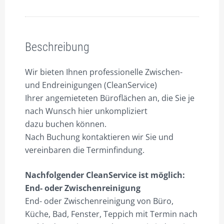
Endreinigung
GARBSEN HEINKELSTR.3, 1.OG, 110QM BÜRO, 3 ZI. BÜRO B
Menge
Beschreibung
GARBSEN HEINKELSTR.3A, EG, 46QM BÜRO C, TEEKÜ. FCS
Beschreibung
GARBSEN HEINKELSTR.3A, 152QM HALLE D, OPT. BÜRO C
GARBSEN HEINKELSTR.3B, 48QM BÜRO, 2 ZI. BÜRO D
Wir bieten Ihnen professionelle Zwischen-
und Endreinigungen (CleanService)
GARBSEN HEINKELSTR.3C, EG 74QM, HALLE E, 103QM BÜRO
Ihrer angemieteten Büroflächen an, die Sie je
GARBSEN BLUMENSTR.15 54QM 2 ZI. WOHNUNG MIT BALKON &
nach Wunsch hier unkompliziert
TERRASSE
dazu buchen können.
Nach Buchung kontaktieren wir Sie und
HANNOVER, HAMBURGER-ALLEE 6, 42QM 1-ZI. WOHNUNG
vereinbaren die Terminfindung.
WEITERE OBJEKTE UNTER TEL. 0511/92 00 000
Nachfolgender CleanService ist möglich:
FLEX-BÜROS
End- oder Zwischenreinigung
End- oder Zwischenreinigung
von Büro,
FLEX-HOME
Küche, Bad, Fenster, Teppich mit Termin nach
FRONT-OFFICE 29/5